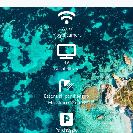
Wi-Fi
In ogni camera
TV
Tv satelittare
Essenziali per il bagno
Massimo Comfort
Parcheggio