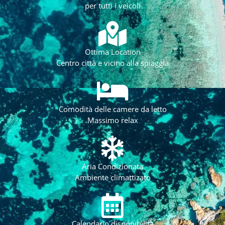
per tutti i veicoli
Ottima Location
Centro città e vicino alla spiaggia
Comodità delle camere da letto
Massimo relax
Aria Condizionata
Ambiente climattizato
Calendario disponibilità