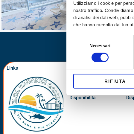
Utilizziamo i cookie per perso
nostro traffico. Condividiamo 
di analisi dei dati web, pubbl
che hanno raccolto dal tuo uti
Selezione
Necessari
del
Appartamento
consenso
Via Foresta
Links
Via Foresta
Via
a soli 50 mt. dal mare, ideale per
Info Appartamento
Inf
RIFIUTA
coppie e famiglie
Galleria
Gal
Disponibilità
Dis
Scopri di più