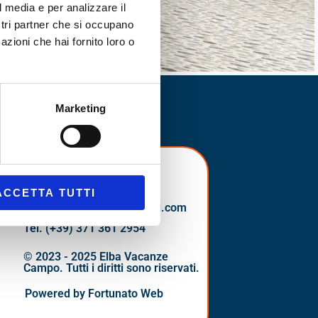
l media e per analizzare il
ostri partner che si occupano
azioni che hai fornito loro o
Marketing
Appartamento
Via Roma
Contatti
0 metri dal mare, perfetto per famiglie
Mail:
ACCETTA TUTTI
con un massimo di 4 ospiti
elbavacanzecampo@gmail.com
Tel. (+39) 371 361 2954
Scopri di più
© 2023 - 2025 Elba Vacanze
Campo. Tutti i diritti sono riservati.
Powered by Fortunato Web