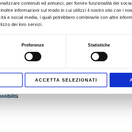
nalizzare contenuti ed annunci, per fornire funzionalità dei socia
inoltre informazioni sul modo in cui utilizzi il nostro sito con i n
icità e social media, i quali potrebbero combinarle con altre inform
lizzo dei loro servizi.
Preferenze
Statistiche
 Roma
Esplora l'area
a soli 8
o Appartamento
Comodità ed essenziali
ACCETTA SELEZIONATI
leria
Spiagge Vicine
ponibilità